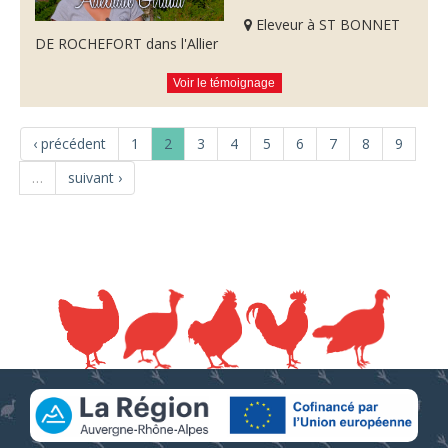
Eleveur à ST BONNET
DE ROCHEFORT dans l'Allier
Voir le témoignage
‹ précédent
1
2
3
4
5
6
7
8
9
…
suivant ›