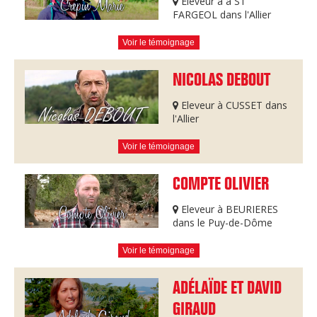
Eleveur à à ST
FARGEOL dans l'Allier
Voir le témoignage
NICOLAS DEBOUT
Eleveur à CUSSET dans
l'Allier
Voir le témoignage
COMPTE OLIVIER
Eleveur à BEURIERES
dans le Puy-de-Dôme
Voir le témoignage
ADÉLAÏDE ET DAVID
GIRAUD