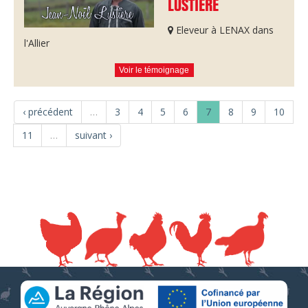
LUSTIERE
Eleveur à LENAX dans
l'Allier
Voir le témoignage
‹ précédent
…
3
4
5
6
7
8
9
10
11
…
suivant ›