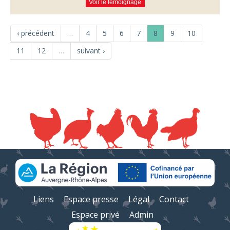
Voir le témoignage
‹ précédent
…
4
5
6
7
8
9
10
11
12
…
suivant ›
Liens
Espace presse
Légal
Contact
Espace privé
Admin