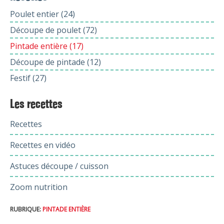
Poulet entier (24)
Découpe de poulet (72)
Pintade entière (17)
Découpe de pintade (12)
Festif (27)
Les recettes
Recettes
Recettes en vidéo
Astuces découpe / cuisson
Zoom nutrition
RUBRIQUE:
PINTADE ENTIÈRE