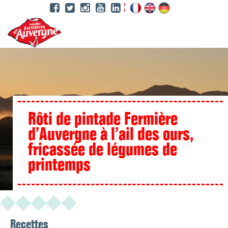
Aller
au
contenu
principal
Rôti de pintade Fermière
d’Auvergne à l’ail des ours,
fricassée de légumes de
printemps
Recettes