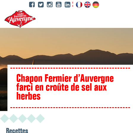
Aller
au
contenu
principal
Chapon Fermier d’Auvergne
farci en croûte de sel aux
herbes
Recettes