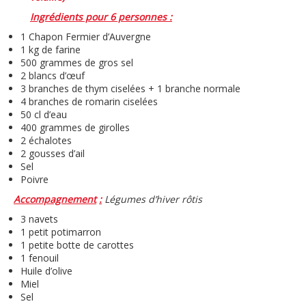
Ingrédients
pour 6 personnes
:
1 Chapon Fermier d’Auvergne
1 kg de farine
500 grammes de gros sel
2 blancs d’œuf
3 branches de thym ciselées + 1 branche normale
4 branches de romarin ciselées
50 cl d’eau
400 grammes de girolles
2 échalotes
2 gousses d’ail
Sel
Poivre
Accompagnement
:
Légumes d’hiver rôtis
3 navets
1 petit potimarron
1 petite botte de carottes
1 fenouil
Huile d’olive
Miel
Sel