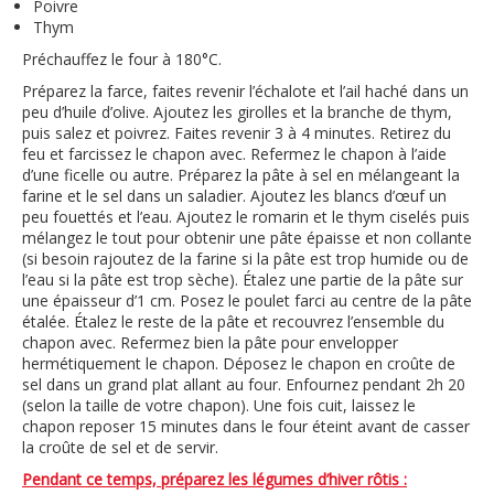
Poivre
Thym
Préchauffez le four à 180°C.
Préparez la farce, faites revenir l’échalote et l’ail haché dans un
peu d’huile d’olive. Ajoutez les girolles et la branche de thym,
puis salez et poivrez. Faites revenir 3 à 4 minutes. Retirez du
feu et farcissez le chapon avec. Refermez le chapon à l’aide
d’une ficelle ou autre. Préparez la pâte à sel en mélangeant la
farine et le sel dans un saladier. Ajoutez les blancs d’œuf un
peu fouettés et l’eau. Ajoutez le romarin et le thym ciselés puis
mélangez le tout pour obtenir une pâte épaisse et non collante
(si besoin rajoutez de la farine si la pâte est trop humide ou de
l’eau si la pâte est trop sèche). Étalez une partie de la pâte sur
une épaisseur d’1 cm. Posez le poulet farci au centre de la pâte
étalée. Étalez le reste de la pâte et recouvrez l’ensemble du
chapon avec. Refermez bien la pâte pour envelopper
hermétiquement le chapon. Déposez le chapon en croûte de
sel dans un grand plat allant au four. Enfournez pendant 2h 20
(selon la taille de votre chapon). Une fois cuit, laissez le
chapon reposer 15 minutes dans le four éteint avant de casser
la croûte de sel et de servir.
Pendant ce temps, préparez les légumes d’hiver rôtis :