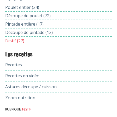
Poulet entier (24)
Découpe de poulet (72)
Pintade entière (17)
Découpe de pintade (12)
Festif (27)
Les recettes
Recettes
Recettes en vidéo
Astuces découpe / cuisson
Zoom nutrition
RUBRIQUE:
FESTIF