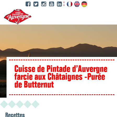
Aller
au
contenu
principal
Cuisse de Pintade d’Auvergne
farcie aux Châtaignes -Purée
de Butternut
Recettes