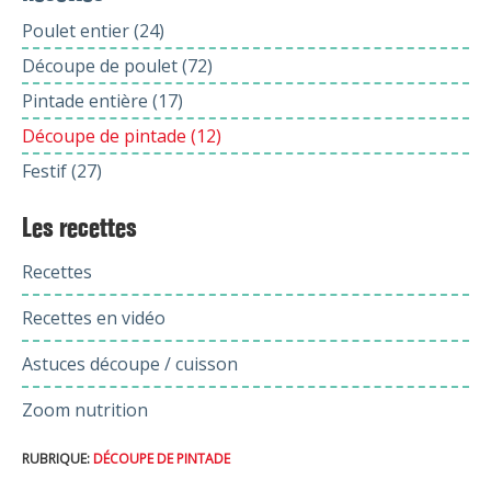
Poulet entier (24)
Découpe de poulet (72)
Pintade entière (17)
Découpe de pintade (12)
Festif (27)
Les recettes
Recettes
Recettes en vidéo
Astuces découpe / cuisson
Zoom nutrition
RUBRIQUE:
DÉCOUPE DE PINTADE