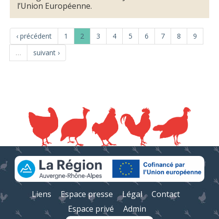
l’Union Européenne.
‹ précédent
1
2
3
4
5
6
7
8
9
…
suivant ›
Liens
Espace presse
Légal
Contact
Espace privé
Admin