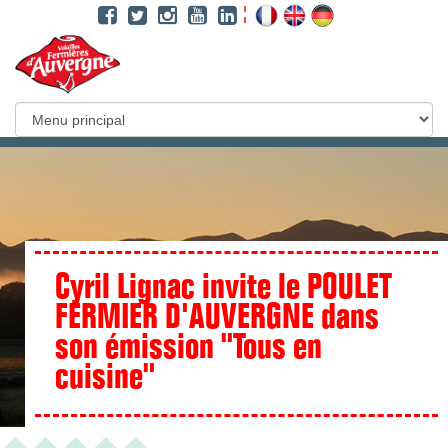
Aller
au
contenu
principal
Cyril Lignac invite le POULET
FERMIER D'AUVERGNE dans
son émission "Tous en
cuisine"